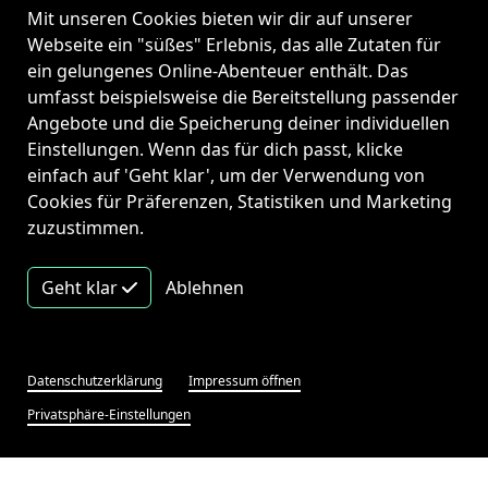
Mit unseren Cookies bieten wir dir auf unserer
Webseite ein "süßes" Erlebnis, das alle Zutaten für
ein gelungenes Online-Abenteuer enthält. Das
umfasst beispielsweise die Bereitstellung passender
Angebote und die Speicherung deiner individuellen
Einstellungen. Wenn das für dich passt, klicke
einfach auf 'Geht klar', um der Verwendung von
Cookies für Präferenzen, Statistiken und Marketing
zuzustimmen.
Geht klar
Ablehnen
Datenschutzerklärung
Impressum öffnen
Privatsphäre-Einstellungen