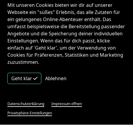
Mit unseren Cookies bieten wir dir auf unserer
Webseite ein "süßes" Erlebnis, das alle Zutaten für
ein gelungenes Online-Abenteuer enthält. Das
umfasst beispielsweise die Bereitstellung passender
Angebote und die Speicherung deiner individuellen
Einstellungen. Wenn das für dich passt, klicke
einfach auf 'Geht klar', um der Verwendung von
Cookies für Präferenzen, Statistiken und Marketing
zuzustimmen.
Geht klar
Ablehnen
Datenschutzerklärung
Impressum öffnen
Privatsphäre-Einstellungen