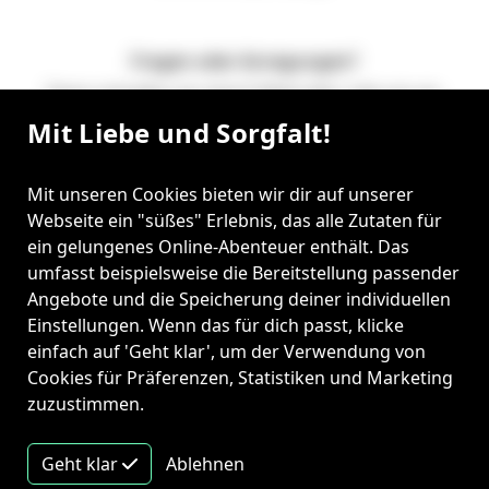
Fragen oder Anregungen?
Dann schreibe uns eine
E-Mail
oder rufe uns an.
Mit Liebe und Sorgfalt!
office@netinsiders.de
0 4355 1817180
Mit unseren Cookies bieten wir dir auf unserer
Webseite ein "süßes" Erlebnis, das alle Zutaten für
ein gelungenes Online-Abenteuer enthält. Das
umfasst beispielsweise die Bereitstellung passender
Angebote und die Speicherung deiner individuellen
Einstellungen. Wenn das für dich passt, klicke
einfach auf 'Geht klar', um der Verwendung von
Cookies für Präferenzen, Statistiken und Marketing
Kontakt
#wirhelfen
Impressum
zuzustimmen.
Datenschutz
Teilnahme Gewinnspiele
Geht klar
Ablehnen
AGB